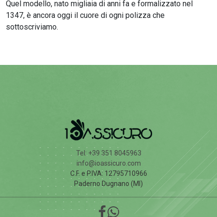
Quel modello, nato migliaia di anni fa e formalizzato nel
1347, è ancora oggi il cuore di ogni polizza che
sottoscriviamo.
Tel: +39 351 8045963
info@ioassicuro.com
C.F. e P.IVA: 12795710966
Paderno Dugnano (MI)