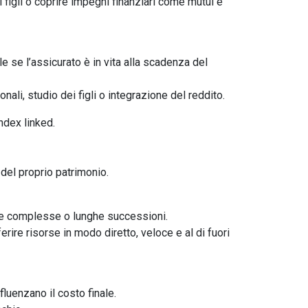
i figli o coprire impegni finanziari come mutui e
e se l’assicurato è in vita alla scadenza del
ali, studio dei figli o integrazione del reddito.
ndex linked.
 del proprio patrimonio.
che complesse o lunghe successioni.
rire risorse in modo diretto, veloce e al di fuori
nfluenzano il costo finale.