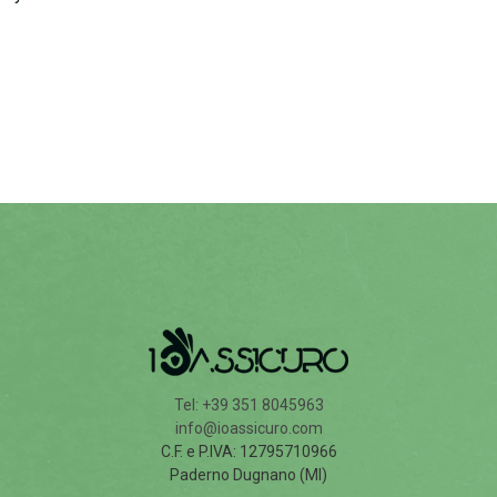
Tel: +39 351 8045963
info@ioassicuro.com
C.F. e P.IVA: 12795710966
Paderno Dugnano (MI)