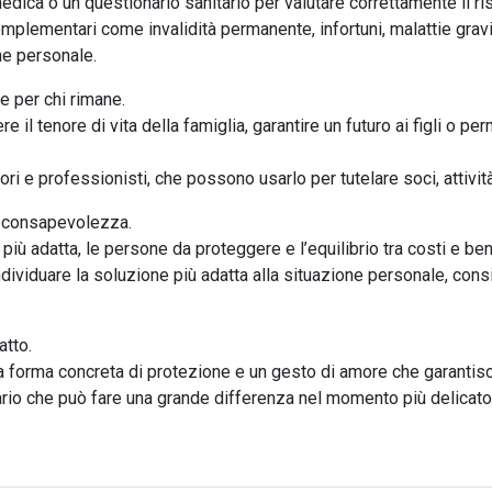
dica o un questionario sanitario per valutare correttamente il ris
mplementari come invalidità permanente, infortuni, malattie gravi
ne personale.
 per chi rimane.
il tenore di vita della famiglia, garantire un futuro ai figli o pe
i e professionisti, che possono usarlo per tutelare soci, attività
e consapevolezza.
 più adatta, le persone da proteggere e l’equilibrio tra costi e ben
dividuare la soluzione più adatta alla situazione personale, cons
atto.
 una forma concreta di protezione e un gesto di amore che garant
rio che può fare una grande differenza nel momento più delicato