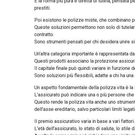
È la forma più pura e diretta di tutela, pensata p
prestiti.
Poi esistono le polizze miste, che combinano p
Queste soluzioni permettono non solo di tutelare
contratto.
Sono strumenti pensati per chi desidera unire sic
Un’altra categoria importante è rappresentata dal
Questi prodotti associano la protezione assicura
Il capitale finale può quindi variare in funzione 
Sono soluzioni più flessibili, adatte a chi ha un
Un aspetto fondamentale della polizza vita è la li
L’assicurato può indicare una o più persone che
Questo rende la polizza vita anche uno strumento 
dell’asse ereditario, salvo particolari limiti legati
Il premio assicurativo varia in base a vari fattori.
L’età dell’assicurato, lo stato di salute, lo stile 