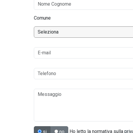
Comune
Ho letto la normativa sulla
priv
si
no