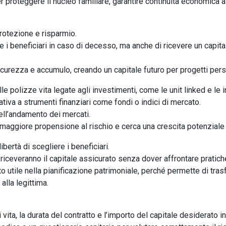
er proteggere il nucleo familiare, garantire continuità economica a
rotezione e risparmio.
 i beneficiari in caso di decesso, ma anche di ricevere un capital
urezza e accumulo, creando un capitale futuro per progetti person
le polizze vita legate agli investimenti, come le unit linked e le i
tiva a strumenti finanziari come fondi o indici di mercato.
dell’andamento dei mercati.
a maggiore propensione al rischio e cerca una crescita potenziale
bertà di scegliere i beneficiari.
 riceveranno il capitale assicurato senza dover affrontare prati
utile nella pianificazione patrimoniale, perché permette di trasfe
 alla legittima.
di vita, la durata del contratto e l’importo del capitale desiderato i